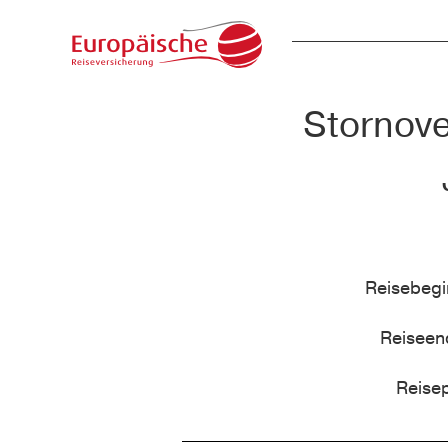
Stornove
Reisebeg
Reisee
Reise