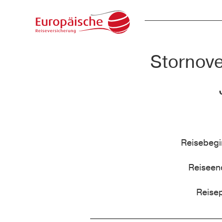
Stornove
Reisebeg
Reisee
Reise