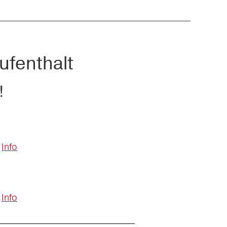
ufenthalt
!
Info
Info