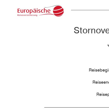
Stornove
Reisebeg
Reisee
Reise