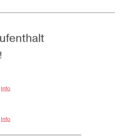
ufenthalt
!
Info
Info