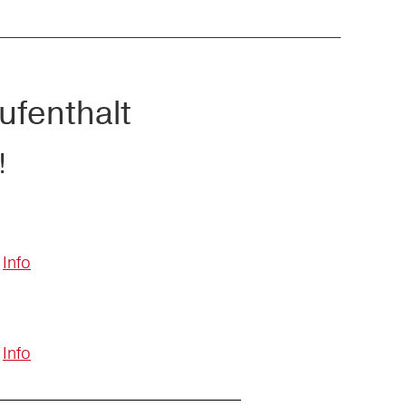
ufenthalt
!
Info
Info