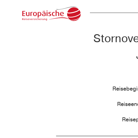
Stornove
Reisebeg
Reisee
Reise