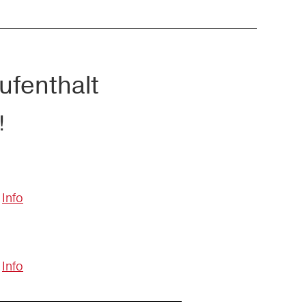
ufenthalt
!
Info
Info