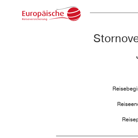
Stornove
Reisebeg
Reisee
Reise