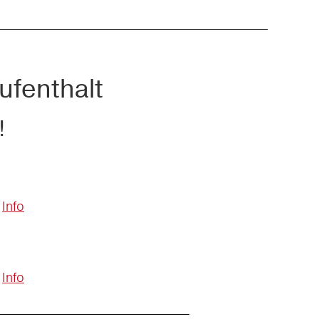
ufenthalt
!
Info
Info