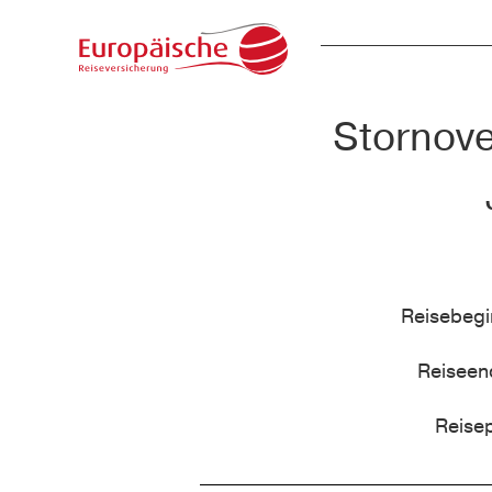
Stornove
Reisebeg
Reisee
Reise