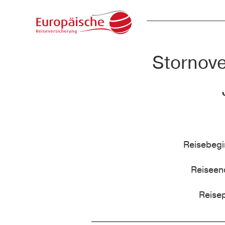
Stornove
Reisebeg
Reisee
Reise