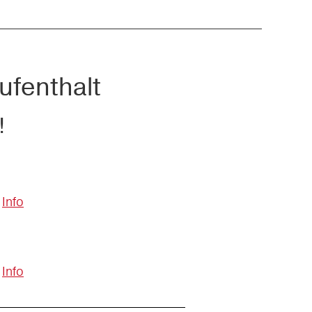
ufenthalt
!
Info
Info