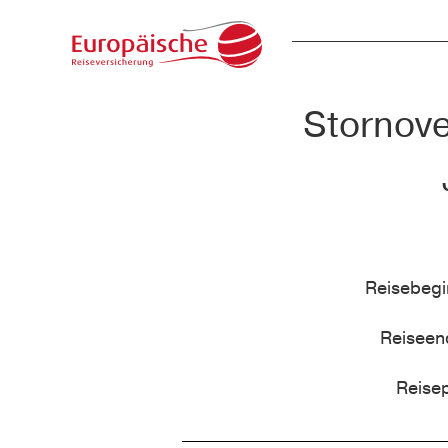
Stornove
Reisebeg
Reisee
Reise