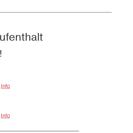
ufenthalt
!
Info
Info