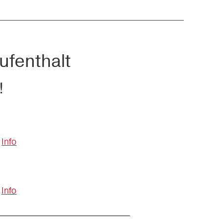
ufenthalt
!
Info
Info