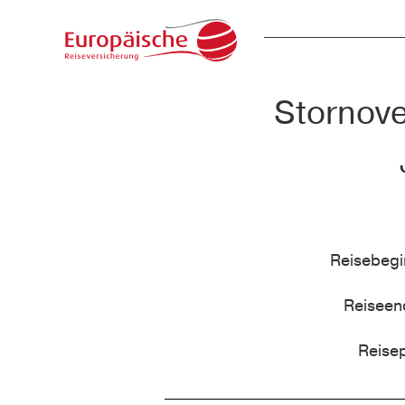
Stornove
Reisebeg
Reisee
Reise