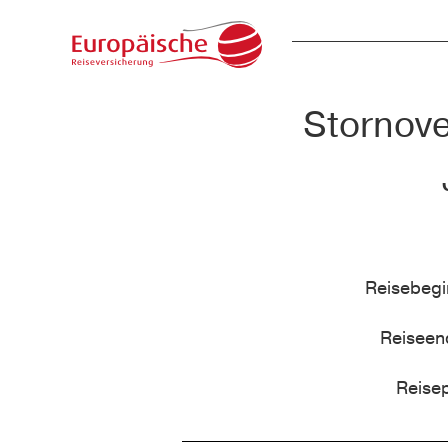
Stornove
Reisebeg
Reisee
Reise