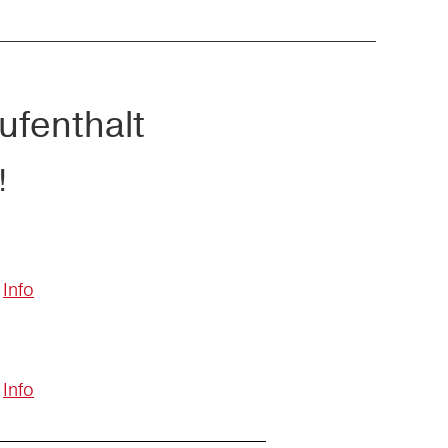
ufenthalt
!
Info
Info