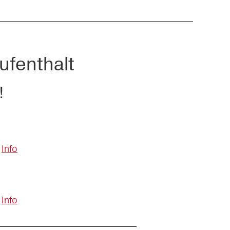
ufenthalt
!
Info
Info