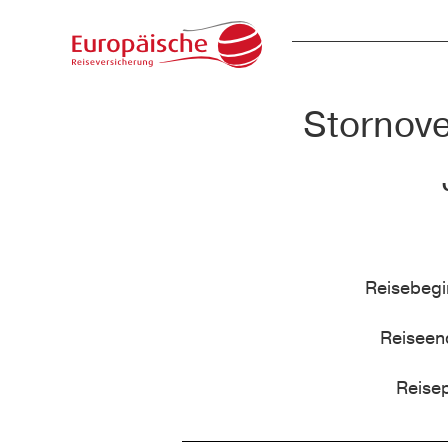
Stornove
Reisebeg
Reisee
Reise