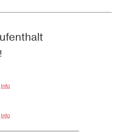
ufenthalt
!
Info
Info