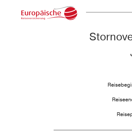
Stornove
Reisebeg
Reisee
Reise