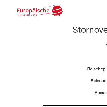
Stornove
Reisebeg
Reisee
Reise