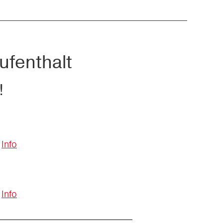
ufenthalt
!
Info
Info