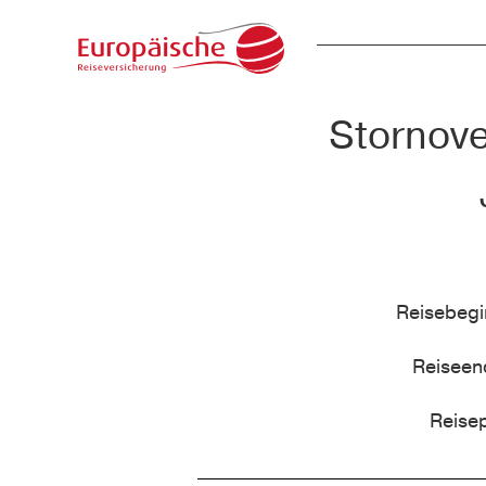
Stornove
Reisebeg
Reisee
Reise