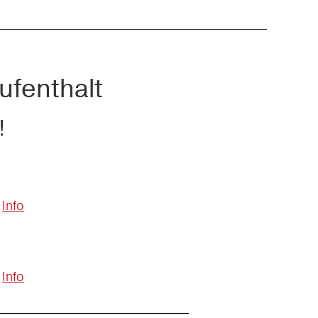
ufenthalt
!
Info
Info