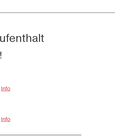
ufenthalt
!
Info
Info