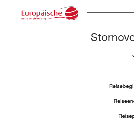
Stornove
Reisebeg
Reisee
Reise