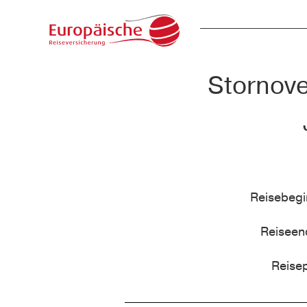
Stornove
Reisebeg
Reisee
Reise