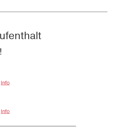
ufenthalt
!
Info
Info