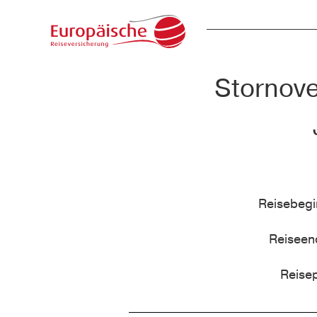
Stornove
Reisebeg
Reisee
Reise