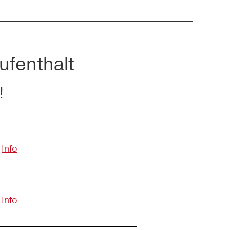
ufenthalt
!
Info
Info