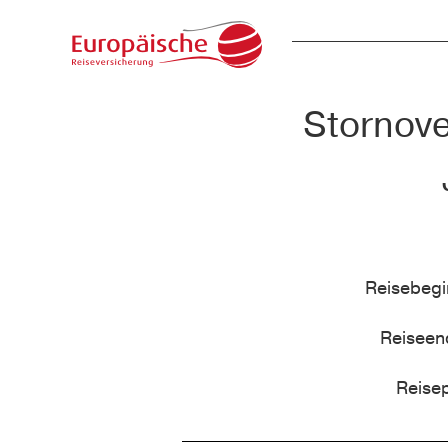
Stornove
Reisebeg
Reisee
Reise