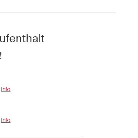
ufenthalt
!
Info
Info