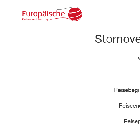
Stornove
Reisebeg
Reisee
Reise