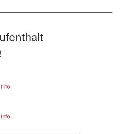
ufenthalt
!
Info
Info